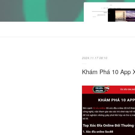
2024.11.17 08:10
Khám Phá 10 App X