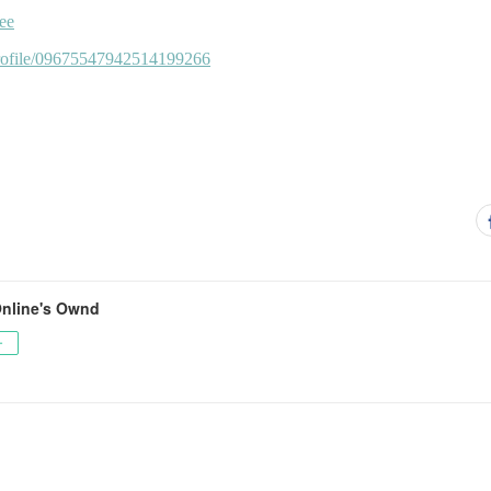
Online's Ownd
ー